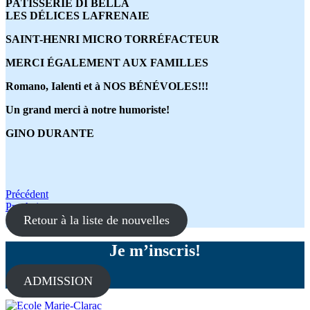
PÂTISSERIE DI BELLA
LES DÉLICES LAFRENAIE
SAINT-HENRI MICRO TORRÉFACTEUR
MERCI ÉGALEMENT AUX FAMILLES
Romano, Ialenti et à NOS BÉNÉVOLES!!!
Un grand merci à notre humoriste!
GINO DURANTE
Navigation
Précédent
Prochain
de
Retour à la liste de nouvelles
l'article
Je m’inscris!
ADMISSION