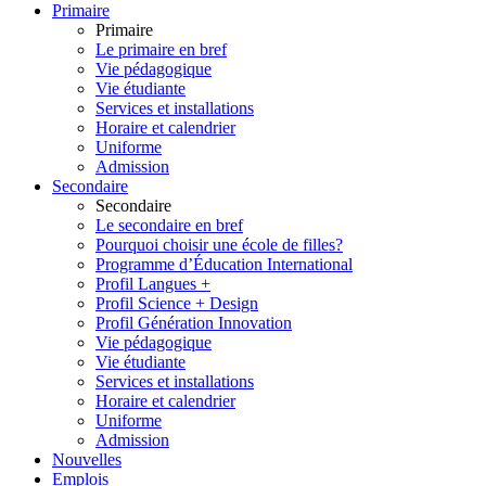
Primaire
Primaire
Le primaire en bref
Vie pédagogique
Vie étudiante
Services et installations
Horaire et calendrier
Uniforme
Admission
Secondaire
Secondaire
Le secondaire en bref
Pourquoi choisir une école de filles?
Programme d’Éducation International
Profil Langues +
Profil Science + Design
Profil Génération Innovation
Vie pédagogique
Vie étudiante
Services et installations
Horaire et calendrier
Uniforme
Admission
Nouvelles
Emplois