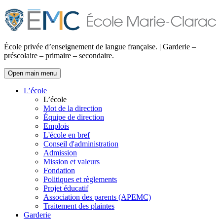
École privée d’enseignement de langue française. | Garderie –
préscolaire – primaire – secondaire.
Open main menu
L’école
L’école
Mot de la direction
Équipe de direction
Emplois
L'école en bref
Conseil d'administration
Admission
Mission et valeurs
Fondation
Politiques et règlements
Projet éducatif
Association des parents (APEMC)
Traitement des plaintes
Garderie