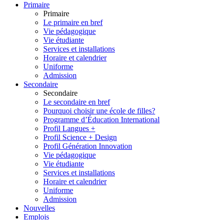
Primaire
Primaire
Le primaire en bref
Vie pédagogique
Vie étudiante
Services et installations
Horaire et calendrier
Uniforme
Admission
Secondaire
Secondaire
Le secondaire en bref
Pourquoi choisir une école de filles?
Programme d’Éducation International
Profil Langues +
Profil Science + Design
Profil Génération Innovation
Vie pédagogique
Vie étudiante
Services et installations
Horaire et calendrier
Uniforme
Admission
Nouvelles
Emplois