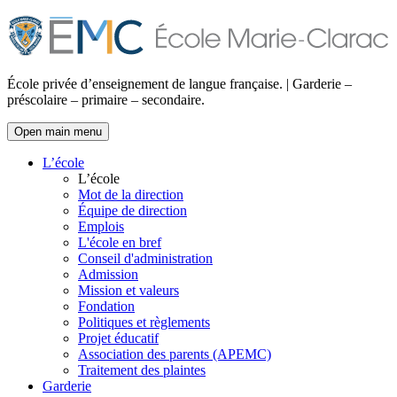
École privée d’enseignement de langue française. | Garderie –
préscolaire – primaire – secondaire.
Open main menu
L’école
L’école
Mot de la direction
Équipe de direction
Emplois
L'école en bref
Conseil d'administration
Admission
Mission et valeurs
Fondation
Politiques et règlements
Projet éducatif
Association des parents (APEMC)
Traitement des plaintes
Garderie