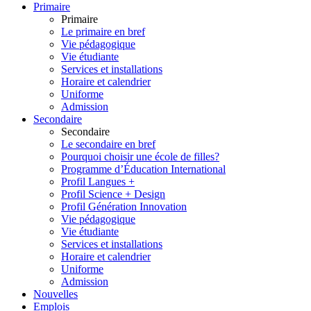
Primaire
Primaire
Le primaire en bref
Vie pédagogique
Vie étudiante
Services et installations
Horaire et calendrier
Uniforme
Admission
Secondaire
Secondaire
Le secondaire en bref
Pourquoi choisir une école de filles?
Programme d’Éducation International
Profil Langues +
Profil Science + Design
Profil Génération Innovation
Vie pédagogique
Vie étudiante
Services et installations
Horaire et calendrier
Uniforme
Admission
Nouvelles
Emplois