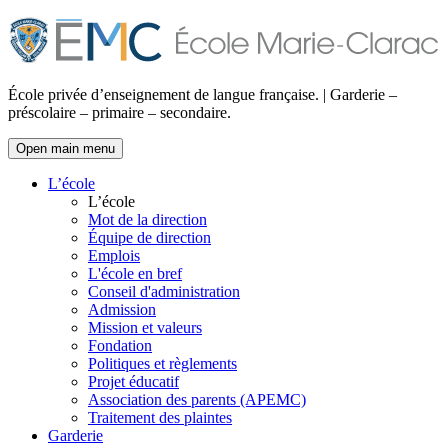
École privée d’enseignement de langue française. | Garderie –
préscolaire – primaire – secondaire.
Open main menu
L’école
L’école
Mot de la direction
Équipe de direction
Emplois
L'école en bref
Conseil d'administration
Admission
Mission et valeurs
Fondation
Politiques et règlements
Projet éducatif
Association des parents (APEMC)
Traitement des plaintes
Garderie