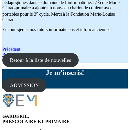
pédagogiques dans le domaine de l’informatique. L’École Marie-
Clarac-primaire a ajouté un nouveau chariot de couleur avec
e
portables pour le 3
cycle. Merci à la Fondation Marie-Louise
Clarac.
Encourageons nos futurs informaticiens et informaticiennes!
Navigation
Précédent
Prochain
de
Retour à la liste de nouvelles
l'article
Je m’inscris!
ADMISSION
GARDERIE,
PRÉSCOLAIRE ET PRIMAIRE