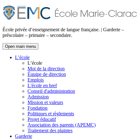
École privée d’enseignement de langue française. | Garderie –
préscolaire – primaire – secondaire.
Open main menu
L’école
L’école
Mot de la direction
Équipe de direction
Emplois
L'école en bref
Conseil d'administration
Admission
Mission et valeurs
Fondation
Politiques et règlements
Projet éducatif
Association des parents (APEMC)
Traitement des plaintes
Garderie