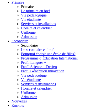
Primaire
Primaire
Le primaire en bref
Vie pédagogique
Vie étudiante
Services et installations
Horaire et calendrier
Uniforme
Admission
Secondaire
Secondaire
Le secondaire en bref
Pourquoi choisir une école de filles?
Programme d’Éducation International
Profil Langues +
Profil Science + Design
Profil Génération Innovation
Vie pédagogique
Vie étudiante
Services et installations
Horaire et calendrier
Uniforme
Admission
Nouvelles
Emplois