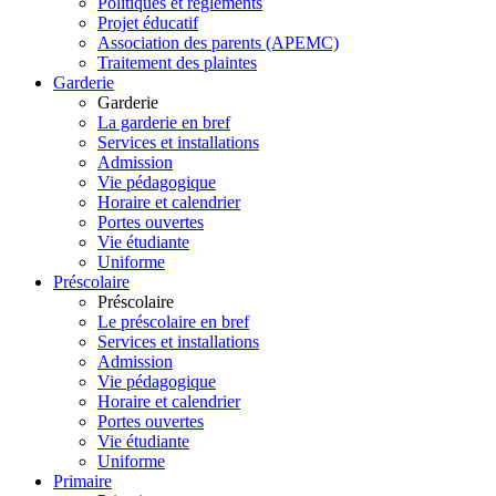
Politiques et règlements
Projet éducatif
Association des parents (APEMC)
Traitement des plaintes
Garderie
Garderie
La garderie en bref
Services et installations
Admission
Vie pédagogique
Horaire et calendrier
Portes ouvertes
Vie étudiante
Uniforme
Préscolaire
Préscolaire
Le préscolaire en bref
Services et installations
Admission
Vie pédagogique
Horaire et calendrier
Portes ouvertes
Vie étudiante
Uniforme
Primaire