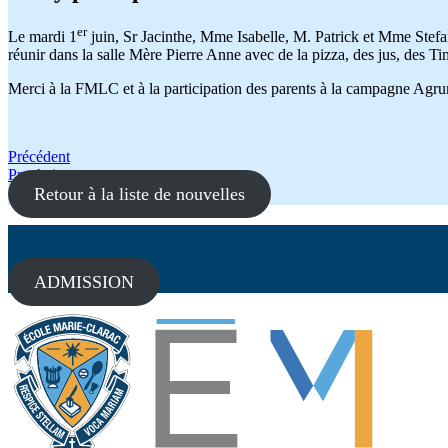
er
Le mardi 1
juin, Sr Jacinthe, Mme Isabelle, M. Patrick et Mme Stefa
réunir dans la salle Mère Pierre Anne avec de la pizza, des jus, des Ti
Merci à la FMLC et à la participation des parents à la campagne Agr
Navigation
Précédent
Prochain
de
Retour à la liste de nouvelles
l'article
ADMISSION