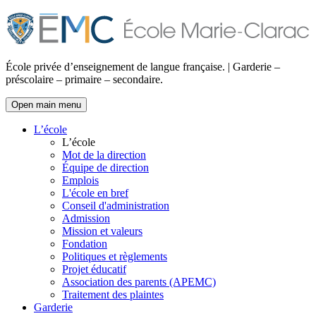
École privée d’enseignement de langue française. | Garderie –
préscolaire – primaire – secondaire.
Open main menu
L’école
L’école
Mot de la direction
Équipe de direction
Emplois
L'école en bref
Conseil d'administration
Admission
Mission et valeurs
Fondation
Politiques et règlements
Projet éducatif
Association des parents (APEMC)
Traitement des plaintes
Garderie