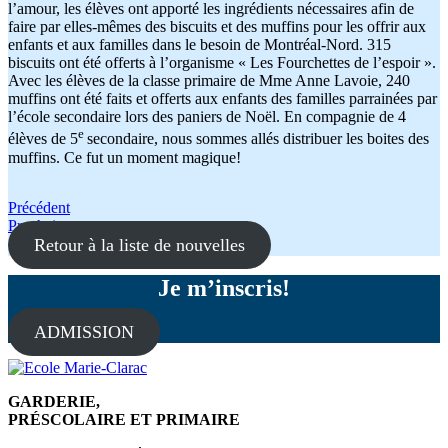
l’amour, les élèves ont apporté les ingrédients nécessaires afin de
faire par elles-mêmes des biscuits et des muffins pour les offrir aux
enfants et aux familles dans le besoin de Montréal-Nord. 315
biscuits ont été offerts à l’organisme « Les Fourchettes de l’espoir ».
Avec les élèves de la classe primaire de Mme Anne Lavoie, 240
muffins ont été faits et offerts aux enfants des familles parrainées par
l’école secondaire lors des paniers de Noël. En compagnie de 4
e
élèves de 5
secondaire, nous sommes allés distribuer les boites des
muffins. Ce fut un moment magique!
Navigation
Précédent
Prochain
de
Retour à la liste de nouvelles
l'article
Je m’inscris!
ADMISSION
GARDERIE,
PRÉSCOLAIRE ET PRIMAIRE