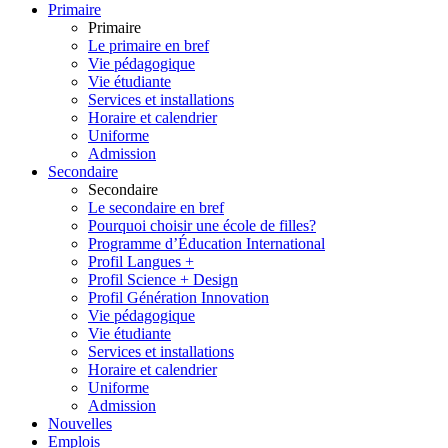
Primaire
Primaire
Le primaire en bref
Vie pédagogique
Vie étudiante
Services et installations
Horaire et calendrier
Uniforme
Admission
Secondaire
Secondaire
Le secondaire en bref
Pourquoi choisir une école de filles?
Programme d’Éducation International
Profil Langues +
Profil Science + Design
Profil Génération Innovation
Vie pédagogique
Vie étudiante
Services et installations
Horaire et calendrier
Uniforme
Admission
Nouvelles
Emplois