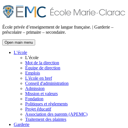
École privée d’enseignement de langue française. | Garderie –
préscolaire – primaire – secondaire.
Open main menu
L’école
L’école
Mot de la direction
Équipe de direction
Emplois
L'école en bref
Conseil d'administration
Admission
Mission et valeurs
Fondation
Politiques et règlements
Projet éducatif
Association des parents (APEMC)
Traitement des plaintes
Garderie