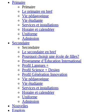
Primaire
Primaire
Le primaire en bref
Vie pédagogique
Vie étudiante
Services et installations
Horaire et calendrier
Uniforme
Admission
Secondaire
Secondaire
Le secondaire en bref
Pourquoi choisir une école de filles?
Programme d’Éducation International
Profil Langues +
Profil Science + Design
Profil Génération Innovation
Vie pédagogique
Vie étudiante
Services et installations
Horaire et calendrier
Uniforme
Admission
Nouvelles
Emplois