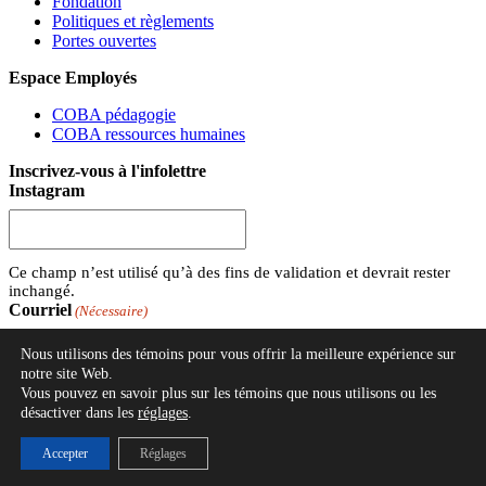
Fondation
Politiques et règlements
Portes ouvertes
Espace Employés
COBA pédagogie
COBA ressources humaines
Inscrivez-vous à l'infolettre
Instagram
Ce champ n’est utilisé qu’à des fins de validation et devrait rester
inchangé.
Courriel
(Nécessaire)
Nous utilisons des témoins pour vous offrir la meilleure expérience sur
notre site Web.
Vous pouvez en savoir plus sur les témoins que nous utilisons ou les
désactiver dans les
réglages
.
© 2017-2026 École Marie-Clarac. Tous droits réservés.
Site web par
Accepter
Réglages
Agence Rinaldi-Maestro