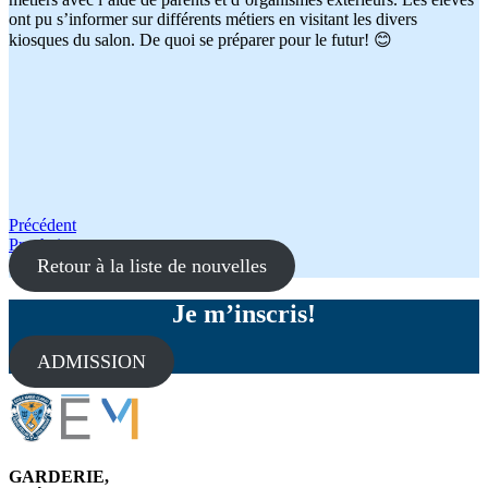
ont pu s’informer sur différents métiers en visitant les divers
kiosques du salon. De quoi se préparer pour le futur! 😊
Navigation
Précédent
Prochain
de
Retour à la liste de nouvelles
l'article
Je m’inscris!
ADMISSION
GARDERIE,