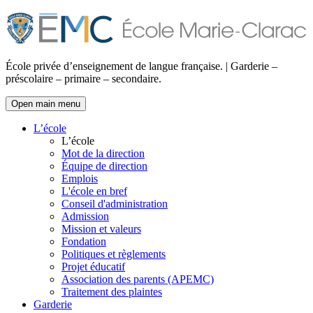
École privée d’enseignement de langue française. | Garderie –
préscolaire – primaire – secondaire.
Open main menu
L’école
L’école
Mot de la direction
Équipe de direction
Emplois
L'école en bref
Conseil d'administration
Admission
Mission et valeurs
Fondation
Politiques et règlements
Projet éducatif
Association des parents (APEMC)
Traitement des plaintes
Garderie