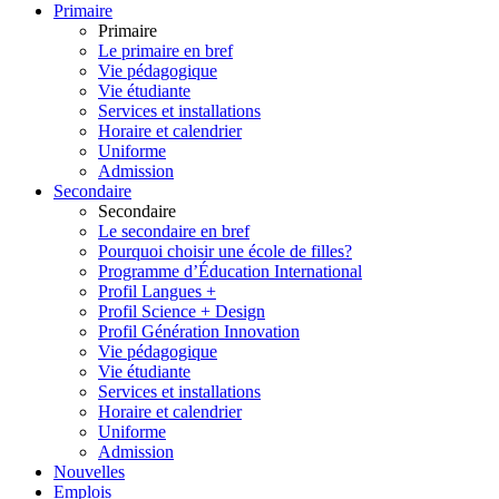
Primaire
Primaire
Le primaire en bref
Vie pédagogique
Vie étudiante
Services et installations
Horaire et calendrier
Uniforme
Admission
Secondaire
Secondaire
Le secondaire en bref
Pourquoi choisir une école de filles?
Programme d’Éducation International
Profil Langues +
Profil Science + Design
Profil Génération Innovation
Vie pédagogique
Vie étudiante
Services et installations
Horaire et calendrier
Uniforme
Admission
Nouvelles
Emplois