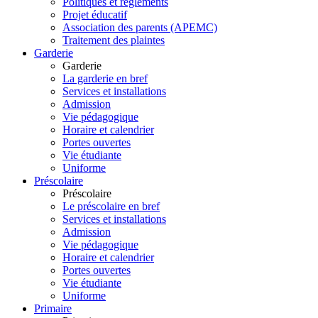
Politiques et règlements
Projet éducatif
Association des parents (APEMC)
Traitement des plaintes
Garderie
Garderie
La garderie en bref
Services et installations
Admission
Vie pédagogique
Horaire et calendrier
Portes ouvertes
Vie étudiante
Uniforme
Préscolaire
Préscolaire
Le préscolaire en bref
Services et installations
Admission
Vie pédagogique
Horaire et calendrier
Portes ouvertes
Vie étudiante
Uniforme
Primaire