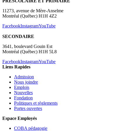
PRÉSCOLAIRE ET PRIMAIRE
11273, avenue de Mère-Anselme
Montréal (Québec) H1H 4Z2
Facebook
Instagram
YouTube
SECONDAIRE
3641, boulevard Gouin Est
Montréal (Québec) H1H 5L8
Facebook
Instagram
YouTube
Liens Rapides
Admission
Nous joindre
Emplois
Nouvelles
Fondation
Politiques et règlements
Portes ouvertes
Espace Employés
COBA pédagogie