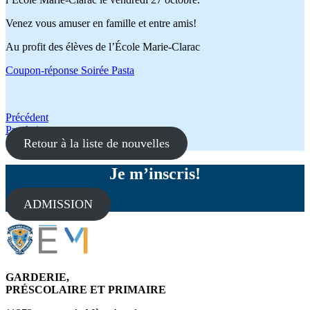
Venez vous amuser en famille et entre amis!
Au profit des élèves de l’École Marie-Clarac
Coupon-réponse Soirée Pasta
Navigation
Précédent
Prochain
de
Retour à la liste de nouvelles
l'article
Je m’inscris!
ADMISSION
GARDERIE,
PRÉSCOLAIRE ET PRIMAIRE