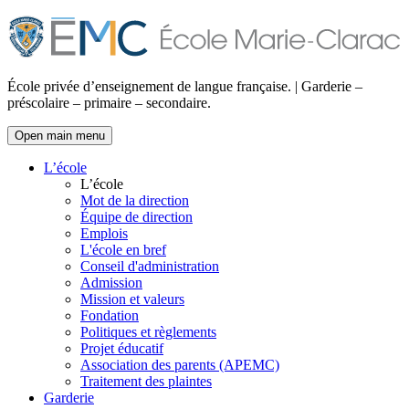
École privée d’enseignement de langue française. | Garderie –
préscolaire – primaire – secondaire.
Open main menu
L’école
L’école
Mot de la direction
Équipe de direction
Emplois
L'école en bref
Conseil d'administration
Admission
Mission et valeurs
Fondation
Politiques et règlements
Projet éducatif
Association des parents (APEMC)
Traitement des plaintes
Garderie