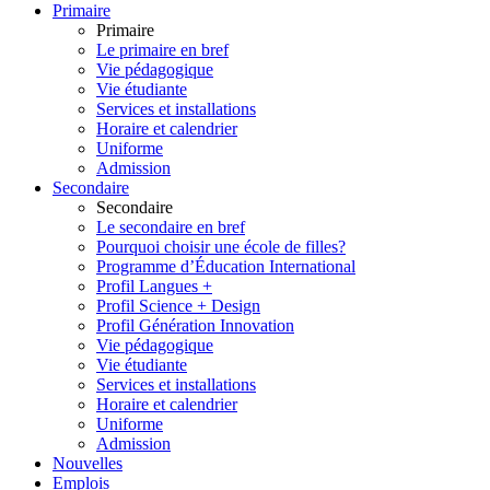
Primaire
Primaire
Le primaire en bref
Vie pédagogique
Vie étudiante
Services et installations
Horaire et calendrier
Uniforme
Admission
Secondaire
Secondaire
Le secondaire en bref
Pourquoi choisir une école de filles?
Programme d’Éducation International
Profil Langues +
Profil Science + Design
Profil Génération Innovation
Vie pédagogique
Vie étudiante
Services et installations
Horaire et calendrier
Uniforme
Admission
Nouvelles
Emplois