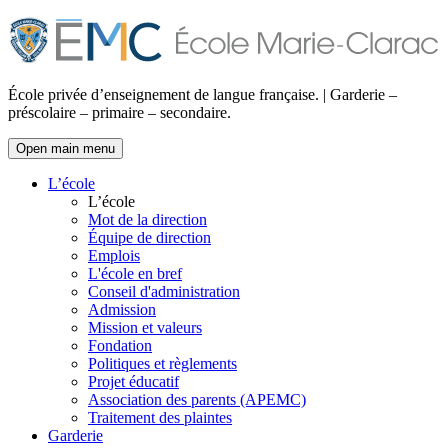
École privée d’enseignement de langue française. | Garderie –
préscolaire – primaire – secondaire.
Open main menu
L’école
L’école
Mot de la direction
Équipe de direction
Emplois
L'école en bref
Conseil d'administration
Admission
Mission et valeurs
Fondation
Politiques et règlements
Projet éducatif
Association des parents (APEMC)
Traitement des plaintes
Garderie