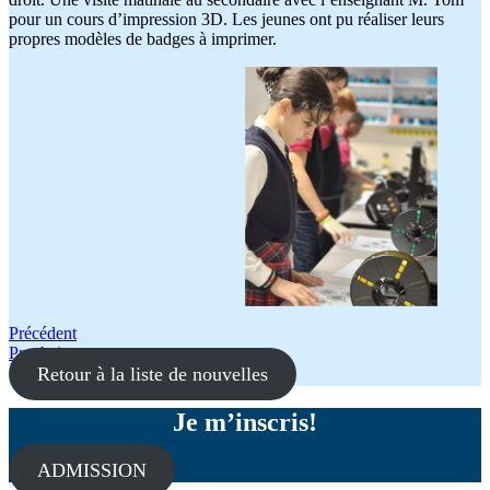
pour un cours d’impression 3D. Les jeunes ont pu réaliser leurs
propres modèles de badges à imprimer.
Navigation
Précédent
Prochain
de
Retour à la liste de nouvelles
l'article
Je m’inscris!
ADMISSION