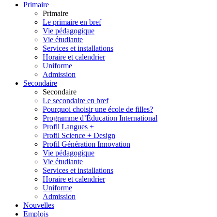
Primaire
Primaire
Le primaire en bref
Vie pédagogique
Vie étudiante
Services et installations
Horaire et calendrier
Uniforme
Admission
Secondaire
Secondaire
Le secondaire en bref
Pourquoi choisir une école de filles?
Programme d’Éducation International
Profil Langues +
Profil Science + Design
Profil Génération Innovation
Vie pédagogique
Vie étudiante
Services et installations
Horaire et calendrier
Uniforme
Admission
Nouvelles
Emplois