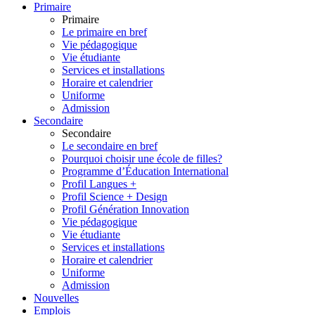
Primaire
Primaire
Le primaire en bref
Vie pédagogique
Vie étudiante
Services et installations
Horaire et calendrier
Uniforme
Admission
Secondaire
Secondaire
Le secondaire en bref
Pourquoi choisir une école de filles?
Programme d’Éducation International
Profil Langues +
Profil Science + Design
Profil Génération Innovation
Vie pédagogique
Vie étudiante
Services et installations
Horaire et calendrier
Uniforme
Admission
Nouvelles
Emplois