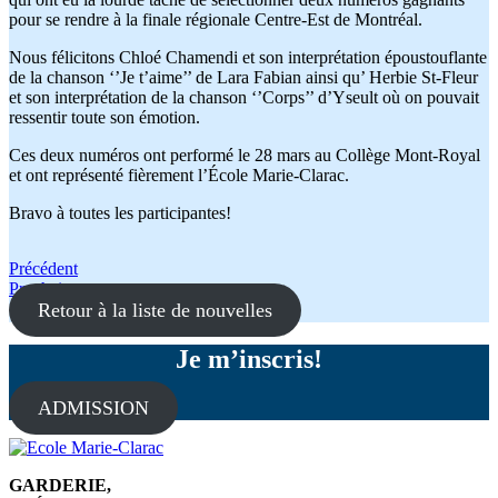
pour se rendre à la finale régionale Centre-Est de Montréal.
Nous félicitons Chloé Chamendi et son interprétation époustouflante
de la chanson ‘’Je t’aime’’ de Lara Fabian ainsi qu’ Herbie St-Fleur
et son interprétation de la chanson ‘’Corps’’ d’Yseult où on pouvait
ressentir toute son émotion.
Ces deux numéros ont performé le 28 mars au Collège Mont-Royal
et ont représenté fièrement l’École Marie-Clarac.
Bravo à toutes les participantes!
Navigation
Précédent
Prochain
de
Retour à la liste de nouvelles
l'article
Je m’inscris!
ADMISSION
GARDERIE,