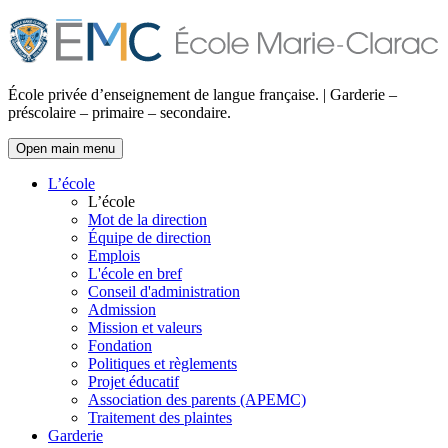
École privée d’enseignement de langue française. | Garderie –
préscolaire – primaire – secondaire.
Open main menu
L’école
L’école
Mot de la direction
Équipe de direction
Emplois
L'école en bref
Conseil d'administration
Admission
Mission et valeurs
Fondation
Politiques et règlements
Projet éducatif
Association des parents (APEMC)
Traitement des plaintes
Garderie