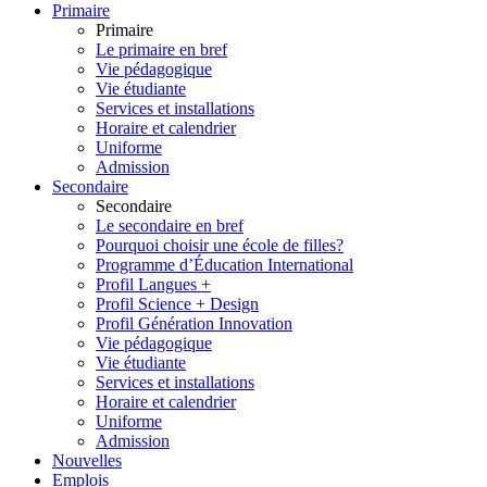
Primaire
Primaire
Le primaire en bref
Vie pédagogique
Vie étudiante
Services et installations
Horaire et calendrier
Uniforme
Admission
Secondaire
Secondaire
Le secondaire en bref
Pourquoi choisir une école de filles?
Programme d’Éducation International
Profil Langues +
Profil Science + Design
Profil Génération Innovation
Vie pédagogique
Vie étudiante
Services et installations
Horaire et calendrier
Uniforme
Admission
Nouvelles
Emplois