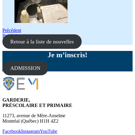
Navigation
Précédent
Prochain
de
Retour à la liste de nouvelles
l'article
Je m’inscris!
ADMISSION
GARDERIE,
PRÉSCOLAIRE ET PRIMAIRE
11273, avenue de Mère-Anselme
Montréal (Québec) H1H 4Z2
Facebook
Instagram
YouTube