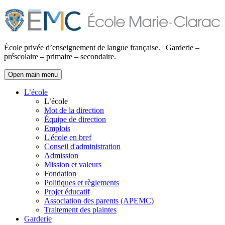
École privée d’enseignement de langue française. | Garderie –
préscolaire – primaire – secondaire.
Open main menu
L’école
L’école
Mot de la direction
Équipe de direction
Emplois
L'école en bref
Conseil d'administration
Admission
Mission et valeurs
Fondation
Politiques et règlements
Projet éducatif
Association des parents (APEMC)
Traitement des plaintes
Garderie