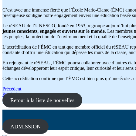
C’est avec une immense fierté que l’École Marie-Clarac (ÉMC) annonce
prestigieuse souligne notre engagement envers une éducation basée sur
Le réSEAU de l’UNESCO, fondé en 1953, regroupe aujourd’hui plus de
jeunes conscients, engagés et ouverts sur le monde
. Les membres tr
les peuples, la protection de l’environnement et la qualité de l’enseig
L’accréditation de l’ÉMC en tant que membre officiel du réSEAU repré
constante d’offrir une éducation qui dépasse les murs de la classe, anc
En rejoignant le réSEAU, l’ÉMC pourra collaborer avec d’autres établis
échanges développeront leur esprit critique, leur curiosité et leur sen
Cette accréditation confirme que l’ÉMC est bien plus qu’une école : c’
Navigation
Précédent
Prochain
de
Retour à la liste de nouvelles
l'article
ADMISSION