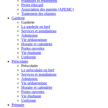
Politiques et règlements
Projet éducatif
Association des parents (APEMC)
Traitement des plaintes
Garderie
Garderie
La garderie en bref
Services et installations
Admission
Vie pédagogique
Horaire et calendrier
Portes ouvertes
Vie étudiante
Uniforme
Préscolaire
Préscolaire
Le préscolaire en bref
Services et installations
Admission
Vie pédagogique
Horaire et calendrier
Portes ouvertes
Vie étudiante
Uniforme
Primaire