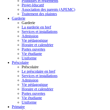
Politiques et règlements
Projet éducatif
Association des parents (APEMC)
Traitement des plaintes
Garderie
Garderie
La garderie en bref
Services et installations
Admission
Vie pédagogique
Horaire et calendrier
Portes ouvertes
Vie étudiante
Uniforme
Préscolaire
Préscolaire
Le préscolaire en bref
Services et installations
Admission
Vie pédagogique
Horaire et calendrier
Portes ouvertes
Vie étudiante
Uniforme
Primaire